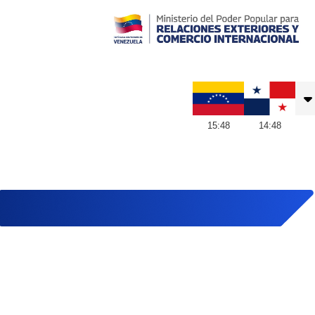
Embajada de Venezuela en Panamá
15
:
48
14
:
48