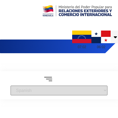
Embajada de Venezuela en Panamá
07
:
02
06
:
02