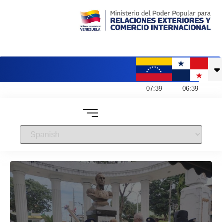
Embajada de Venezuela en Panamá
07
:
39
06
:
39