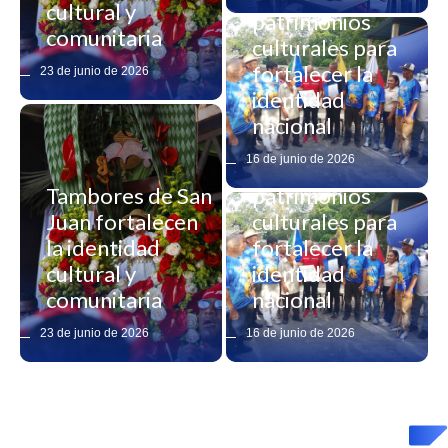
cultural y
patrimonios
comunitaria
culturales para
fortalecer la
23 de junio de 2026
identidad
nacional
Yaracuy declara
16 de junio de 2026
nuevos
Tambores de San
patrimonios
Juan fortalecen
culturales para
la identidad
fortalecer la
cultural y
identidad
comunitaria
nacional
23 de junio de 2026
16 de junio de 2026