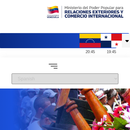
Embajada de Venezuela en Panamá
20
:
45
19
:
45