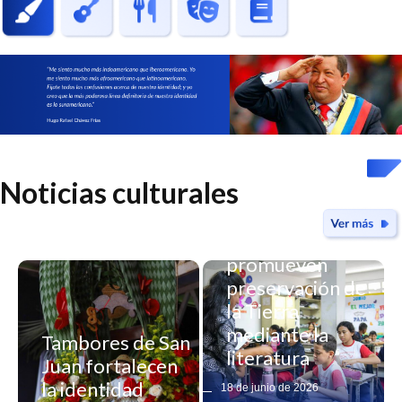
Noticias culturales
Estudiantes
promueven
preservación de
la Tierra
mediante la
Tambores de San
literatura
Juan fortalecen
Yaracuy declara
la identidad
18 de junio de 2026
nuevos