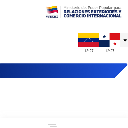
Embajada de Venezuela en Panamá
13
:
27
12
:
27