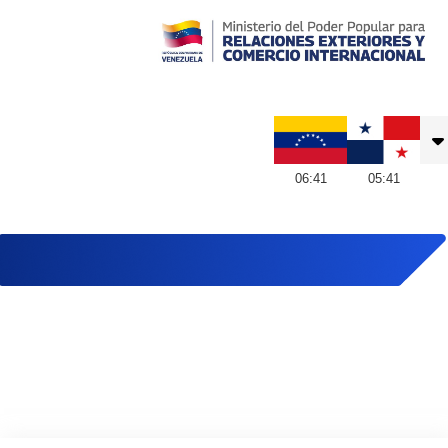
Embajada de Venezuela en Panamá
06
:
41
05
:
41