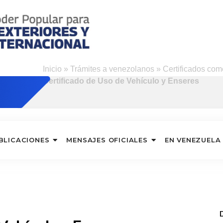
Inicio
»
Trámites a venezolanos
»
Certificados com
Certificado de Uso de Vehículo y Enseres
BLICACIONES
MENSAJES OFICIALES
EN VENEZUELA