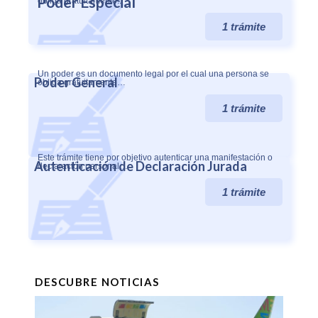
Poder Especial
obliga gratuitamente..
1 trámite
Un poder es un documento legal por el cual una persona se
Poder General
obliga gratuitamente…
1 trámite
Este trámite tiene por objetivo autenticar una manifestación o
Autenticación de Declaración Jurada
declaración personal…
1 trámite
DESCUBRE NOTICIAS