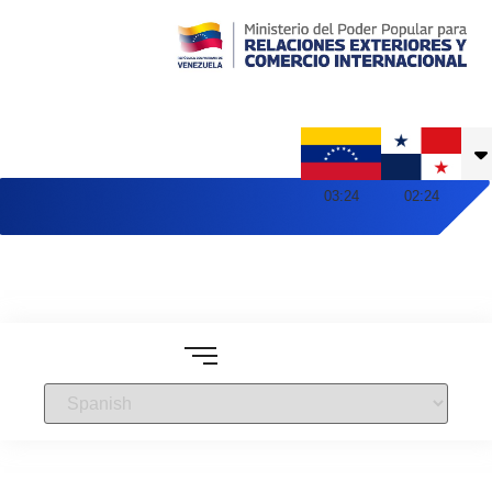
Embajada de Venezuela en Panamá
03
:
24
02
:
24