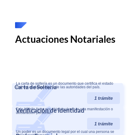
Actuaciones Notariales
La carta de soltería es un documento que certifica el estado
Carta de Soltería
civil del ciudadano(a) ante las autoridades del país.
1 trámite
Verificación de identidad
Este trámite tiene por objeto autenticar una manifestación o
declaración personal...
1 trámite
Un poder es un documento legal por el cual una persona se