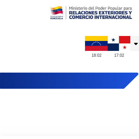
Embajada de Venezuela en Panamá
18
:
02
17
:
02