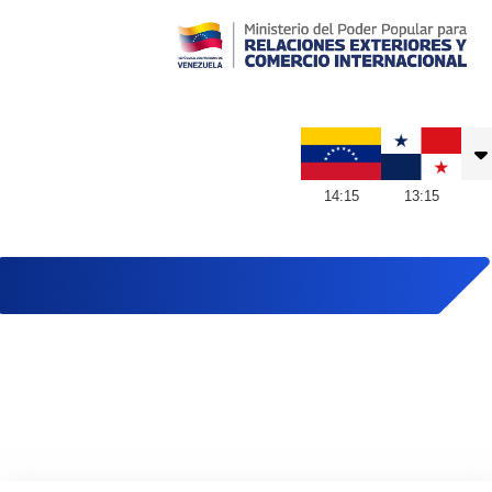
Embajada de Venezuela en Panamá
14
:
15
13
:
15