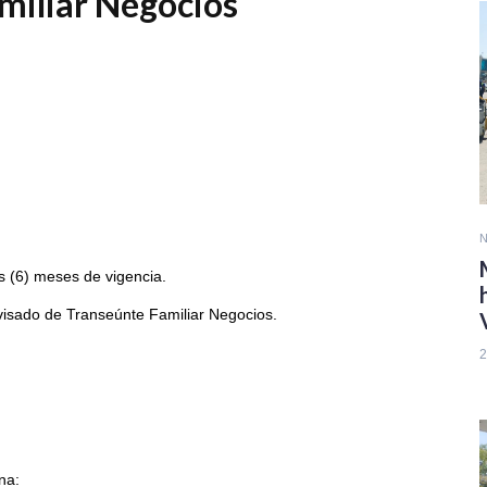
miliar Negocios
N
s (6) meses de vigencia.
n visado de Transeúnte Familiar Negocios.
2
na: