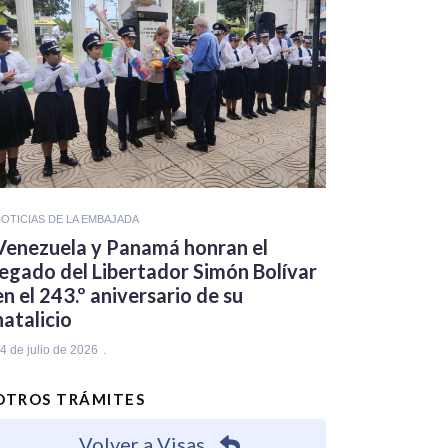
OTICIAS DE LA EMBAJADA
Venezuela y Panamá honran el
legado del Libertador Simón Bolívar
en el 243.º aniversario de su
natalicio
4 de julio de 2026
OTROS TRÁMITES
Volver a Visas