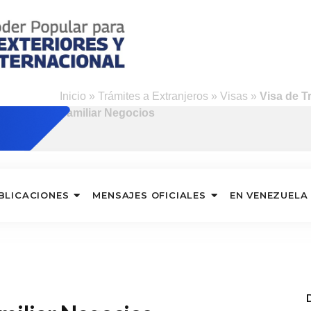
Inicio
»
Trámites a Extranjeros
»
Visas
»
Visa de T
Familiar Negocios
BLICACIONES
MENSAJES OFICIALES
EN VENEZUELA