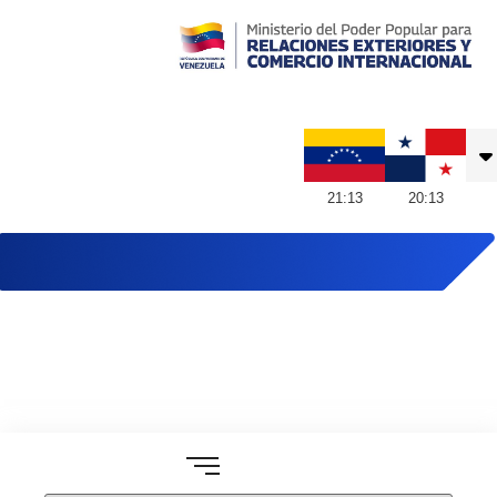
Embajada de Venezuela en Panamá
21
:
13
20
:
13