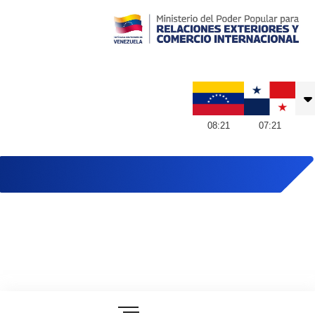
Embajada de Venezuela en Panamá
08
:
21
07
:
21