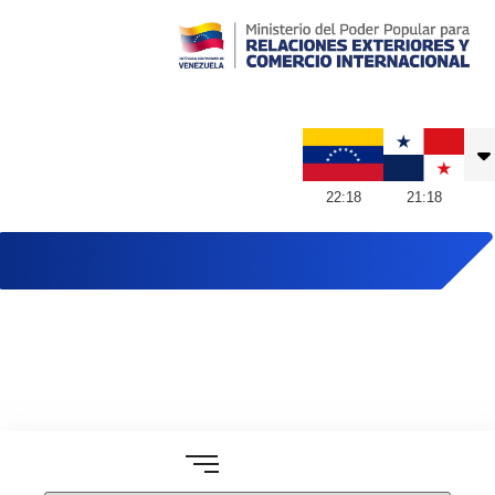
Embajada de Venezuela en Panamá
22
:
18
21
:
18