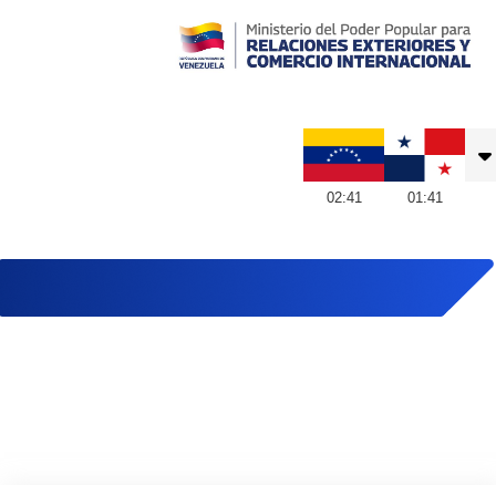
Embajada de Venezuela en Panamá
02
:
41
01
:
41