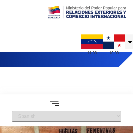
Embajada de Venezuela en Panamá
11
:
00
10
:
00