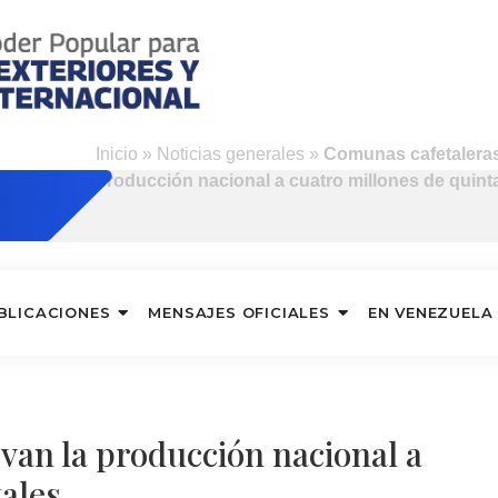
Inicio
»
Noticias generales
»
Comunas cafetaleras
producción nacional a cuatro millones de quint
BLICACIONES
MENSAJES OFICIALES
EN VENEZUELA
van la producción nacional a
tales