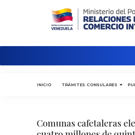
Embajada de Venezuela en Panamá
INICIO
TRÁMITES CONSULARES
PU
Comunas cafetaleras ele
cuatro millones de quin