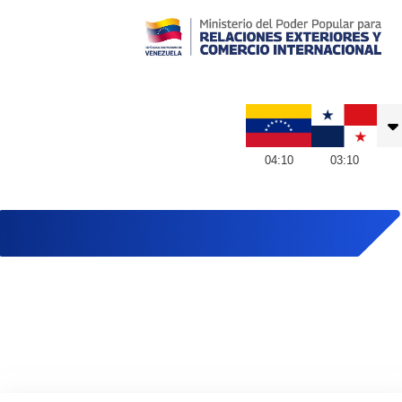
Embajada de Venezuela en Panamá
04
:
10
03
:
10