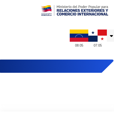
Embajada de Venezuela en Panamá
08
:
05
07
:
05