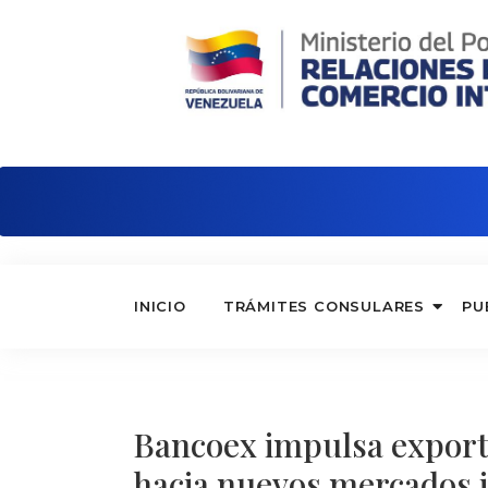
Embajada de Venezuela en Panamá
INICIO
TRÁMITES CONSULARES
PU
Bancoex impulsa export
hacia nuevos mercados 