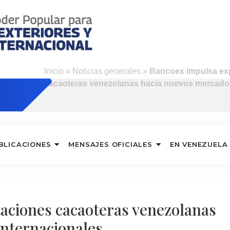
Inicio
»
Noticias generales
»
Bancoex impulsa ex
cacaoteras venezolanas hacia nuevos mercados
BLICACIONES
MENSAJES OFICIALES
EN VENEZUELA
aciones cacaoteras venezolanas
internacionales