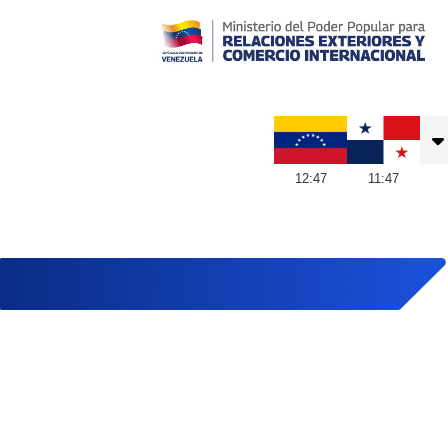
Embajada de Venezuela en Panamá
12
:
47
11
:
47